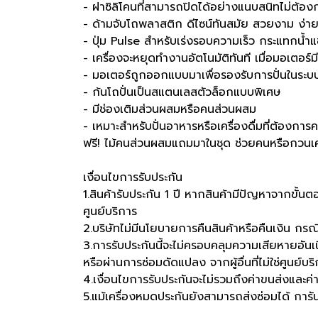
- ฝาซิลิโคนที่สามารถปิดได้อย่างแนบสนิทไม่ต้องก
- ด้ามจับโถพลาสติก ดีไซน์ทันสมัย สวยงาม ง่า
- ปุ่ม Pulse สำหรับเร่งรอบความเร็ว กระแทกน้ำแข
- เครื่องจะหยุดทำงานอัตโนมัติทันที เมื่อมอเตอร
- มอเตอร์ถูกออกแบบมาเพื่อรองรับการปั่นในร
- ก้นโถปั่นเป็นสแตนเลสตัวล็อกแบบพิเศษ
- มีช่องเติมส่วนผสมหรือคนส่วนผสม
- เหมาะสำหรับปั่นอาหารหรือเครื่องดื่มที่ต้องก
ฟรี! ไม้คนส่วนผสมแถมมาในชุด ช่วยคนหรือกวนเครื
เงื่อนไขการรับประกัน
1.สินค้ารับประกัน 1 ปี หากสินค้ามีปัญหาจากขั้น
ศูนย์บริการ
2.บริษัทไม่มีนโยบายการคืนสินค้าหรือคืนเงิน กรณีลู
3.การรับประกันนี้จะไม่ครอบคลุมความเสียหายอัน
หรือผ่านการซ่อมดัดแปลง จากผู้อื่นที่ไม่ใช่ศูนย์บร
4.เงื่อนไขการรับประกันจะไม่รวมถึงค่าขนส่งและค
5.แม้เครื่องหมดประกันยังสามารถส่งซ่อมได้ การันต