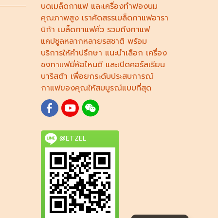
บดเมล็ดกาแฟ
และ
เครื่องทำฟองนม
คุณภาพสูง เราคัดสรร
เมล็ดกาแฟอารา
บิก้า
เมล็ดกาแฟคั่ว รวมถึง
กาแฟ
แคปซูล
หลากหลายรสชาติ พร้อม
บริการให้คำปรึกษา แนะนำเลือก
เครื่อง
ชงกาแฟยี่ห้อไหนดี
และเปิดคอร์ส
เรียน
บาริสต้า
เพื่อยกระดับประสบการณ์
กาแฟของคุณให้สมบูรณ์แบบที่สุด
@ETZEL