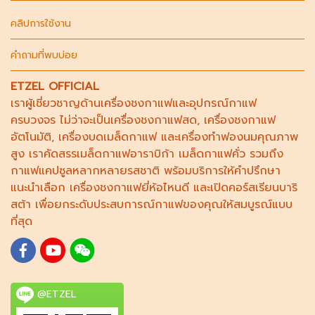
คลิปการใช้งาน
คำถามที่พบบ่อย
ETZEL OFFICIAL
เราผู้เชี่ยวชาญด้าน
เครื่องชงกาแฟ
และอุปกรณ์กาแฟ
ครบวงจร ไม่ว่าจะเป็น
เครื่องชงกาแฟสด
,
เครื่องชงกาแฟ
อัตโนมัติ,
เครื่องบดเมล็ดกาแฟ
และ
เครื่องทำฟองนม
คุณภาพ
สูง เราคัดสรร
เมล็ดกาแฟอาราบิก้า
เมล็ดกาแฟคั่ว รวมถึง
กาแฟแคปซูล
หลากหลายรสชาติ พร้อมบริการให้คำปรึกษา
แนะนำเลือก
เครื่องชงกาแฟยี่ห้อไหนดี
และเปิดคอร์ส
เรียนบาริ
สต้า
เพื่อยกระดับประสบการณ์กาแฟของคุณให้สมบูรณ์แบบ
ที่สุด
@ETZEL