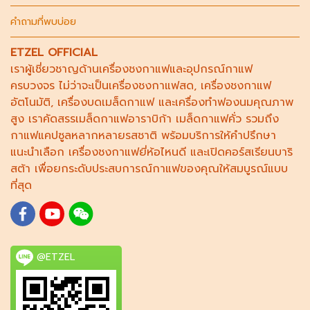
คำถามที่พบบ่อย
ETZEL OFFICIAL
เราผู้เชี่ยวชาญด้าน
เครื่องชงกาแฟ
และอุปกรณ์กาแฟ
ครบวงจร ไม่ว่าจะเป็น
เครื่องชงกาแฟสด
,
เครื่องชงกาแฟ
อัตโนมัติ,
เครื่องบดเมล็ดกาแฟ
และ
เครื่องทำฟองนม
คุณภาพ
สูง เราคัดสรร
เมล็ดกาแฟอาราบิก้า
เมล็ดกาแฟคั่ว รวมถึง
กาแฟแคปซูล
หลากหลายรสชาติ พร้อมบริการให้คำปรึกษา
แนะนำเลือก
เครื่องชงกาแฟยี่ห้อไหนดี
และเปิดคอร์ส
เรียนบาริ
สต้า
เพื่อยกระดับประสบการณ์กาแฟของคุณให้สมบูรณ์แบบ
ที่สุด
@ETZEL