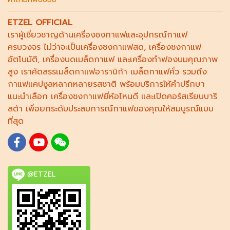
ETZEL OFFICIAL
เราผู้เชี่ยวชาญด้าน
เครื่องชงกาแฟ
และอุปกรณ์กาแฟ
ครบวงจร ไม่ว่าจะเป็น
เครื่องชงกาแฟสด
,
เครื่องชงกาแฟ
อัตโนมัติ,
เครื่องบดเมล็ดกาแฟ
และ
เครื่องทำฟองนม
คุณภาพ
สูง เราคัดสรร
เมล็ดกาแฟอาราบิก้า
เมล็ดกาแฟคั่ว รวมถึง
กาแฟแคปซูล
หลากหลายรสชาติ พร้อมบริการให้คำปรึกษา
แนะนำเลือก
เครื่องชงกาแฟยี่ห้อไหนดี
และเปิดคอร์ส
เรียนบาริ
สต้า
เพื่อยกระดับประสบการณ์กาแฟของคุณให้สมบูรณ์แบบ
ที่สุด
@ETZEL