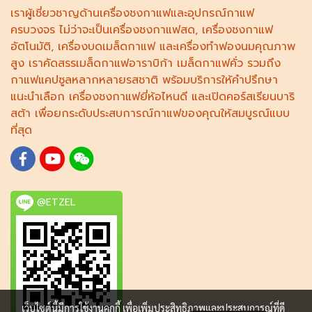
เราผู้เชี่ยวชาญด้าน
เครื่องชงกาแฟ
และอุปกรณ์กาแฟ
ครบวงจร ไม่ว่าจะเป็น
เครื่องชงกาแฟสด
,
เครื่องชงกาแฟ
อัตโนมัติ,
เครื่องบดเมล็ดกาแฟ
และ
เครื่องทำฟองนม
คุณภาพ
สูง เราคัดสรร
เมล็ดกาแฟอาราบิก้า
เมล็ดกาแฟคั่ว รวมถึง
กาแฟแคปซูล
หลากหลายรสชาติ พร้อมบริการให้คำปรึกษา
แนะนำเลือก
เครื่องชงกาแฟยี่ห้อไหนดี
และเปิดคอร์ส
เรียนบาริ
สต้า
เพื่อยกระดับประสบการณ์กาแฟของคุณให้สมบูรณ์แบบ
ที่สุด
@ETZEL
เว็บไซต์นี้มีการใช้งานคุกกี้ เพื่อเพิ่มประสิทธิภาพและประสบการณ์ที่ดี