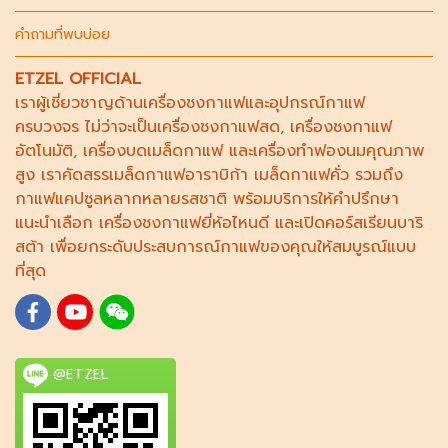
คำถามที่พบบ่อย
ETZEL OFFICIAL
เราผู้เชี่ยวชาญด้าน
เครื่องชงกาแฟ
และอุปกรณ์กาแฟ
ครบวงจร ไม่ว่าจะเป็น
เครื่องชงกาแฟสด
,
เครื่องชงกาแฟ
อัตโนมัติ,
เครื่องบดเมล็ดกาแฟ
และ
เครื่องทำฟองนม
คุณภาพ
สูง เราคัดสรร
เมล็ดกาแฟอาราบิก้า
เมล็ดกาแฟคั่ว รวมถึง
กาแฟแคปซูล
หลากหลายรสชาติ พร้อมบริการให้คำปรึกษา
แนะนำเลือก
เครื่องชงกาแฟยี่ห้อไหนดี
และเปิดคอร์ส
เรียนบาริ
สต้า
เพื่อยกระดับประสบการณ์กาแฟของคุณให้สมบูรณ์แบบ
ที่สุด
@ETZEL