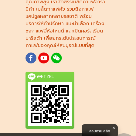
คุณภาพสูง เราคัดสรร
เมล็ดกาแฟอารา
บิก้า
เมล็ดกาแฟคั่ว รวมถึง
กาแฟ
แคปซูล
หลากหลายรสชาติ พร้อม
บริการให้คำปรึกษา แนะนำเลือก
เครื่อง
ชงกาแฟยี่ห้อไหนดี
และเปิดคอร์ส
เรียน
บาริสต้า
เพื่อยกระดับประสบการณ์
กาแฟของคุณให้สมบูรณ์แบบที่สุด
@ETZEL
สอบถาม คลิก