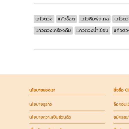
แก้วตวง
แก้วซ็อต
แก้วพิมพ์สเกล
แก้วต
แก้วตวงเครื่องดื่ม
แก้วตวงน้ำเชื่อม
แก้วตว
นโยบายของเรา
สั่งซื้อ 
นโยบายธุรกิจ
ล็อคอินเ
นโยบายความเป็นส่วนตัว
สมัครสม