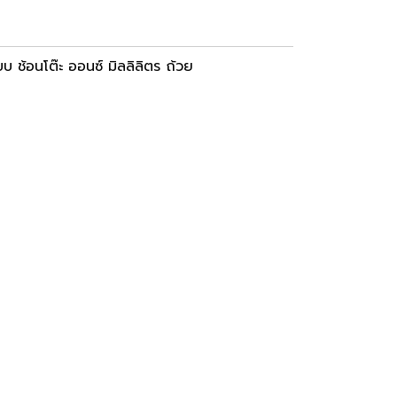
 ช้อนโต๊ะ ออนซ์ มิลลิลิตร ถ้วย