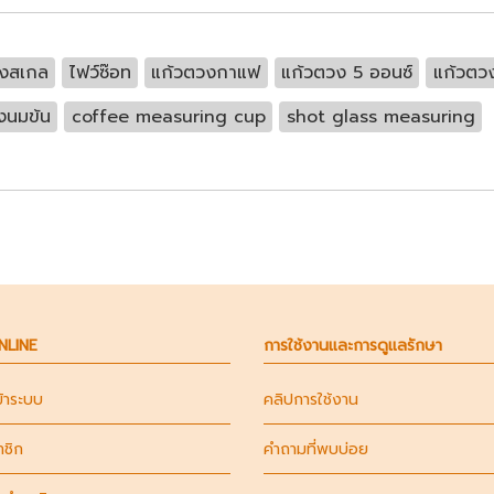
วงสเกล
ไฟว์ซ๊อท
แก้วตวงกาแฟ
แก้วตวง 5 ออนซ์
แก้วตว
งนมข้น
coffee measuring cup
shot glass measuring
ONLINE
การใช้งานและการดูแลรักษา
ข้าระบบ
คลิปการใช้งาน
าชิก
คำถามที่พบบ่อย