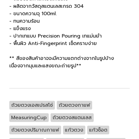
- ผลิตจากวัสดุสแตนเลสเกรด 304
- ขนาดความจุ 100ml.
- ทนความร้อน
- แข็งแรง
- ปากเทแบบ Precision Pouring เทแม่นยำ
- พื้นผิว Anti-Fingerprint เช็ดคราบง่าย
** สีของสินค้าอาจจะมีความแตกต่างจากในรูปบ้าง
เนื่องจากมุมและแสงขณะถ่ายรูป**
ถ้วยตวงเอสเปรสโซ่
ถ้วยตวงกาแฟ
MeasuringCup
ถ้วยตวงสแตนเลส
ถ้วยตวงปริมาณกาแฟ
แก้วตวง
แก้วช็อต