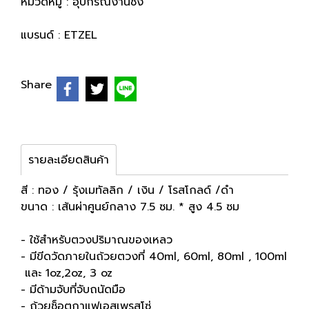
หมวดหมู่ :
อุปกรณ์งานชง
แบรนด์ :
ETZEL
Share
รายละเอียดสินค้า
สี : ทอง / รุ้งเมทัลลิก / เงิน / โรสโกลด์ /ดำ
ขนาด : เส้นผ่าศูนย์กลาง 7.5 ซม. * สูง 4.5 ซม
- ใช้สำหรับตวงปริมาณของเหลว
- มีขีดวัดภายในถ้วยตวงที่ 40ml, 60ml, 80ml , 100ml
และ 1oz,2oz, 3 oz
- มีด้ามจับที่จับถนัดมือ
- ถ้วยช็อตกาแฟเอสเพรสโซ่