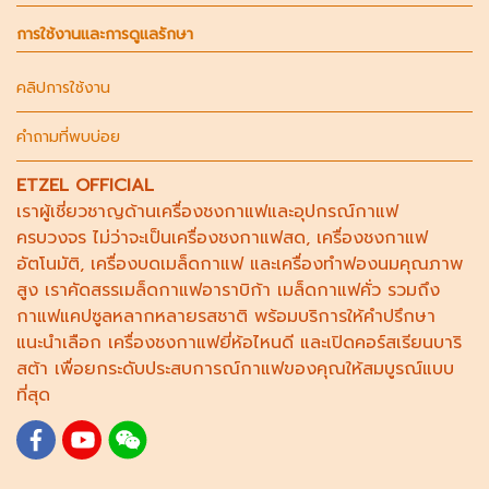
การใช้งานและการดูแลรักษา
คลิปการใช้งาน
คำถามที่พบบ่อย
ETZEL OFFICIAL
เราผู้เชี่ยวชาญด้าน
เครื่องชงกาแฟ
และอุปกรณ์กาแฟ
ครบวงจร ไม่ว่าจะเป็น
เครื่องชงกาแฟสด
,
เครื่องชงกาแฟ
อัตโนมัติ,
เครื่องบดเมล็ดกาแฟ
และ
เครื่องทำฟองนม
คุณภาพ
สูง เราคัดสรร
เมล็ดกาแฟอาราบิก้า
เมล็ดกาแฟคั่ว รวมถึง
กาแฟแคปซูล
หลากหลายรสชาติ พร้อมบริการให้คำปรึกษา
แนะนำเลือก
เครื่องชงกาแฟยี่ห้อไหนดี
และเปิดคอร์ส
เรียนบาริ
สต้า
เพื่อยกระดับประสบการณ์กาแฟของคุณให้สมบูรณ์แบบ
ที่สุด