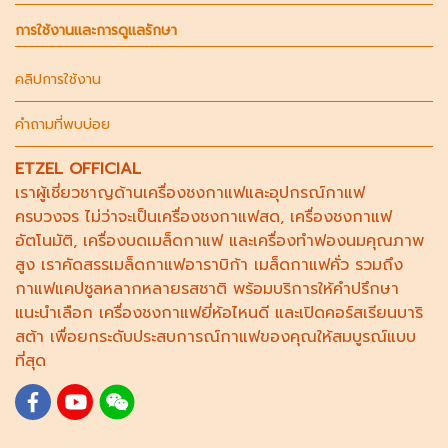
การใช้งานและการดูแลรักษา
คลิปการใช้งาน
คำถามที่พบบ่อย
ETZEL OFFICIAL
เราผู้เชี่ยวชาญด้าน
เครื่องชงกาแฟ
และอุปกรณ์กาแฟ
ครบวงจร ไม่ว่าจะเป็น
เครื่องชงกาแฟสด
,
เครื่องชงกาแฟ
อัตโนมัติ,
เครื่องบดเมล็ดกาแฟ
และ
เครื่องทำฟองนม
คุณภาพ
สูง เราคัดสรร
เมล็ดกาแฟอาราบิก้า
เมล็ดกาแฟคั่ว รวมถึง
กาแฟแคปซูล
หลากหลายรสชาติ พร้อมบริการให้คำปรึกษา
แนะนำเลือก
เครื่องชงกาแฟยี่ห้อไหนดี
และเปิดคอร์ส
เรียนบาริ
สต้า
เพื่อยกระดับประสบการณ์กาแฟของคุณให้สมบูรณ์แบบ
ที่สุด