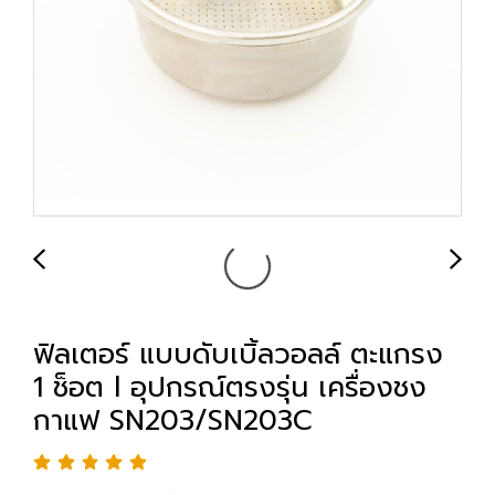
ฟิลเตอร์ แบบดับเบิ้ลวอลล์ ตะแกรง
1 ช็อต l อุปกรณ์ตรงรุ่น เครื่องชง
กาแฟ SN203/SN203C