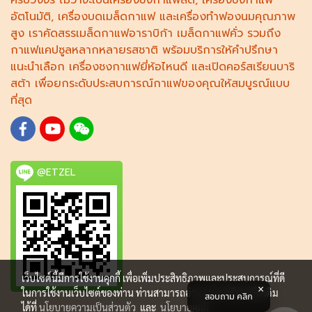
ครบวงจร ไม่ว่าจะเป็น
เครื่องชงกาแฟสด
,
เครื่องชงกาแฟ
อัตโนมัติ,
เครื่องบดเมล็ดกาแฟ
และ
เครื่องทำฟองนม
คุณภาพ
สูง เราคัดสรร
เมล็ดกาแฟอาราบิก้า
เมล็ดกาแฟคั่ว รวมถึง
กาแฟแคปซูล
หลากหลายรสชาติ พร้อมบริการให้คำปรึกษา
แนะนำเลือก
เครื่องชงกาแฟยี่ห้อไหนดี
และเปิดคอร์ส
เรียนบาริ
สต้า
เพื่อยกระดับประสบการณ์กาแฟของคุณให้สมบูรณ์แบบ
ที่สุด
@ETZEL
เว็บไซต์นี้มีการใช้งานคุกกี้ เพื่อเพิ่มประสิทธิภาพและประสบการณ์ที่ดี
ในการใช้งานเว็บไซต์ของท่าน ท่านสามารถอ่านรายละเอียดเพิ่มเติม
สอบถาม คลิก
ได้ที่
นโยบายความเป็นส่วนตัว
และ
นโยบายคุกกี้