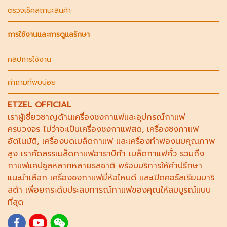
ตรวจเช็คสถานะสินค้า
การใช้งานและการดูแลรักษา
คลิปการใช้งาน
คำถามที่พบบ่อย
ETZEL OFFICIAL
เราผู้เชี่ยวชาญด้าน
เครื่องชงกาแฟ
และอุปกรณ์กาแฟ
ครบวงจร ไม่ว่าจะเป็น
เครื่องชงกาแฟสด
,
เครื่องชงกาแฟ
อัตโนมัติ,
เครื่องบดเมล็ดกาแฟ
และ
เครื่องทำฟองนม
คุณภาพ
สูง เราคัดสรร
เมล็ดกาแฟอาราบิก้า
เมล็ดกาแฟคั่ว รวมถึง
กาแฟแคปซูล
หลากหลายรสชาติ พร้อมบริการให้คำปรึกษา
แนะนำเลือก
เครื่องชงกาแฟยี่ห้อไหนดี
และเปิดคอร์ส
เรียนบาริ
สต้า
เพื่อยกระดับประสบการณ์กาแฟของคุณให้สมบูรณ์แบบ
ที่สุด