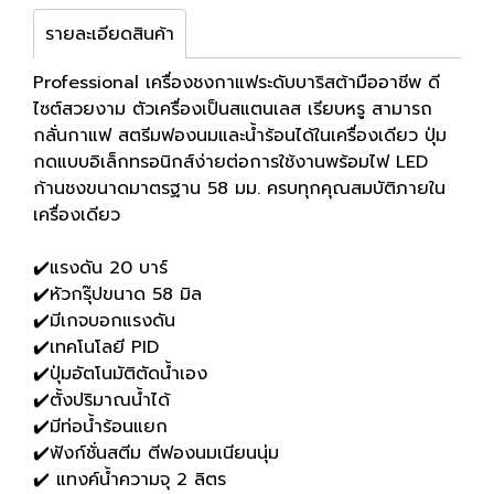
รายละเอียดสินค้า
Professional เครื่องชงกาแฟระดับบาริสต้ามืออาชีพ ดี
ไซต์สวยงาม ตัวเครื่องเป็นสแตนเลส เรียบหรู สามารถ
กลั่นกาแฟ สตรีมฟองนมและน้ำร้อนได้ในเครื่องเดียว ปุ่ม
กดแบบอิเล็กทรอนิกส์ง่ายต่อการใช้งานพร้อมไฟ LED
ก้านชงขนาดมาตรฐาน 58 มม. ครบทุกคุณสมบัติภายใน
เครื่องเดียว
✔️แรงดัน 20 บาร์
✔️หัวกรุ๊ปขนาด 58 มิล
✔️มีเกจบอกแรงดัน
✔️เทคโนโลยี PID
✔️ปุ่มอัตโนมัติตัดน้ำเอง
✔️ตั้งปริมาณน้ำได้
✔️มีท่อน้ำร้อนแยก
✔️ฟังก์ชั่นสตีม ตีฟองนมเนียนนุ่ม
✔️ แทงค์น้ำความจุ 2 ลิตร