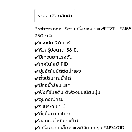
รายละเอียดสินค้า
Professional Set เครื่องชงกาแฟETZEL SN657
250 กรัม
✔️แรงดัน 20 บาร์
✔️หัวกรุ๊ปขนาด 58 มิล
✔️มีเกจบอกแรงดัน
✔️เทคโนโลยี PID
✔️ปุ่มอัตโนมัติตัดน้ำเอง
✔️ตั้งปริมาณน้ำได้
✔️มีท่อน้ำร้อนแยก
✔️ฟังก์ชั่นสตีม ตีฟองนมเนียนนุ่ม
✔️อุปกรณ์ครบ
✔️รับประกัน 1 ปี
✔️มีคู่มือภาษาไทย
✔️ออกใบกำกับภาษีได้
✔️เครื่องบดเมล็ดกาแฟดิจิตอล รุ่น SN9401D