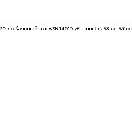
0 + เครื่องบดเมล็ดกาแฟSN9401D ฟรี! แทมเปอร์ 58 มม ซิลิโค