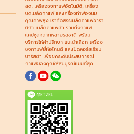
สด
,
เครื่องชงกาแฟอัตโนมัติ,
เครื่อง
บดเมล็ดกาแฟ
และ
เครื่องทำฟองนม
คุณภาพสูง เราคัดสรร
เมล็ดกาแฟอารา
บิก้า
เมล็ดกาแฟคั่ว รวมถึง
กาแฟ
แคปซูล
หลากหลายรสชาติ พร้อม
บริการให้คำปรึกษา แนะนำเลือก
เครื่อง
ชงกาแฟยี่ห้อไหนดี
และเปิดคอร์ส
เรียน
บาริสต้า
เพื่อยกระดับประสบการณ์
กาแฟของคุณให้สมบูรณ์แบบที่สุด
@ETZEL