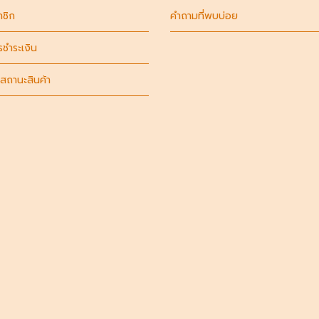
าชิก
คำถามที่พบบ่อย
รชำระเงิน
สถานะสินค้า