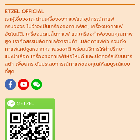
ETZEL OFFICIAL
เราผู้เชี่ยวชาญด้าน
เครื่องชงกาแฟ
และอุปกรณ์กาแฟ
ครบวงจร ไม่ว่าจะเป็น
เครื่องชงกาแฟสด
,
เครื่องชงกาแฟ
อัตโนมัติ,
เครื่องบดเมล็ดกาแฟ
และ
เครื่องทำฟองนม
คุณภาพ
สูง เราคัดสรร
เมล็ดกาแฟอาราบิก้า
เมล็ดกาแฟคั่ว รวมถึง
กาแฟแคปซูล
หลากหลายรสชาติ พร้อมบริการให้คำปรึกษา
แนะนำเลือก
เครื่องชงกาแฟยี่ห้อไหนดี
และเปิดคอร์ส
เรียนบาริ
สต้า
เพื่อยกระดับประสบการณ์กาแฟของคุณให้สมบูรณ์แบบ
ที่สุด
@ETZEL