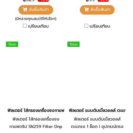
รองรับการชงด้วยแคปซูล
สั่งซื้อสินค้า
สั่งซื้อสินค้า
Nespresso ได้อย่างสะดวก ใช้
(มีหลายคุณสมบัติให้เลือก)
งานง่าย พร้อมฟิลเตอร์สำหรับ
เปรียบเทียบ
เปรียบเทียบ
ชงกาแฟบด 1 Shot และ 2
Shot ภายในชุดเดียว
New
New
ฟิลเตอร์ ไส้กรองเครื่องชงกาแฟดริป SN259 Filter Drip Coffee Ma
ฟิลเตอร์ แบบดับเบิ้ลวอลล์ ตะแกรง
ฟิลเตอร์ ไส้กรองเครื่องชง
ฟิลเตอร์ แบบดับเบิ้ลวอลล์
กาแฟดริป SN259 Filter Drip
ตะแกรง 1 ช็อต l อุปกรณ์ตรง