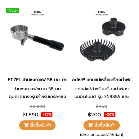
New
ETZEL ก้านชงกาแฟ 58 มม. ตรงรุ่น SN6570 / SN6505G แบบใหม่ ก้
อะไหล่!! แกนแม่เหล็กเครื่องทำฟอ
ก้านชงกาแฟขนาด 58 มม.
อะไหล่แท้สำหรับเครื่องทำฟอง
อุปกรณ์ตรงรุ่นสำหรับเครื่องชง
นมอัตโนมัติ รุ่น SN988S และ
กาแฟ ETZEL รุ่น SN6570 และ
SN987 แกนแม่เหล็กสำหรับใช้
฿2,890
฿450
SN6505G แบบใหม่ ผลิตจากส
งานกับเครื่องทำฟองนม
฿1,890
฿200
-35%
-56%
แตนเลสคุณภาพดี แข็งแรง
อัตโนมัติ ช่วยให้การตีฟองนม
สั่งซื้อสินค้า
สั่งซื้อสินค้า
ทนทาน จับถนัดมือ รองรับการใช้
และอุ่นเครื่องดื่มทำงานได้อย่าง
(มีหลายคุณสมบัติให้เลือก)
งานร่วมกับฟิลเตอร์ขนาด 58
มีประสิทธิภาพ สามารถถอด