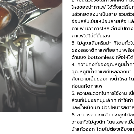
2. เป็นตัวช่วยในการฝึกฝนการ
ไหลของน้ำกาแฟ ได้ตั้งแต่เริ่
แล้วหยดลงมาเป็นสาย รวมตัวเ
อ่อนสลับเข้มเหมือนลายเสือ แล
กาแฟ มีอาการไหลเอียงไปทางข
กาแฟได้ไม่ดีนั่นเอง
3. ไม่สูญเสียครีมม่า ที่โดยทั่
ของรสชาติกาแฟที่ออกมาพร้อมค
ด้ามชง bottomless เพื่อให้ได
4. ความคงที่ของอุณหภูมิน้ำกา
อุณหภูมิน้ำกาแฟที่ไหลออกมา
กับความเย็นของทางน้ำไหล โดยเ
ก่อนสกัดกาแฟ
5. ความสะดวกในการใช้งาน เนื
ส่วนที่เป็นซอกมุมเล็กๆ ทำให้
และน้ำหนักเบา ช่วยให้บาริสต
6. สามารถวางแก้วทรงสูงได้สะด
วางแก้วไม่สูงนัก โดยเฉพาะเมื
นำแก้วออก โดยไม่ต้องเอียงแ