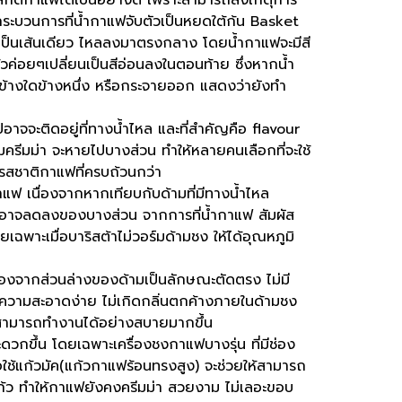
สกัดกาแฟได้เป็นอย่างดี เพราะสามารถสังเกตุการ
มกระบวนการที่น้ำกาแฟจับตัวเป็นหยดใต้ก้น Basket
ป็นเส้นเดียว ไหลลงมาตรงกลาง โดยน้ำกาแฟจะมีสี
้วค่อยๆเปลี่ยนเป็นสีอ่อนลงในตอนท้าย ซึ่งหากน้ำ
้างใดข้างหนึ่ง หรือกระจายออก แสดงว่ายังทำ
วไปอาจจะติดอยู่ที่ทางน้ำไหล และที่สำคัญคือ flavour
รีมม่า จะหายไปบางส่วน ทำให้หลายคนเลือกที่จะใช้
้รสชาติกาแฟที่ครบถ้วนกว่า
แฟ เนื่องจากหากเทียบกับด้ามที่มีทางน้ำไหล
 อาจลดลงของบางส่วน จากการที่น้ำกาแฟ สัมผัส
ฉพาะเมื่อบาริสต้าไม่วอร์มด้ามชง ให้ได้อุณหภูมิ
่องจากส่วนล่างของด้ามเป็นลักษณะตัดตรง ไม่มี
ทำความสะอาดง่าย ไม่เกิดกลิ่นตกค้างภายในด้ามชง
้าสามารถทำงานได้อย่างสบายมากขึ้น
วกขึ้น โดยเฉพาะเครื่องชงกาแฟบางรุ่น ที่มีช่อง
่อใช้แก้วมัค(แก้วกาแฟร้อนทรงสูง) จะช่วยให้สามารถ
ก้ว ทำให้กาแฟยังคงครีมม่า สวยงาม ไม่เลอะขอบ