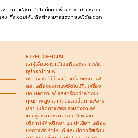
บธรรมดา จะใช้งานได้ไม่ดีนะคะเพื่อนๆ แต่ด้ามชงแบบ
เศษ ที่จะช่วยให้บาริสต้าสามารถชงกาแฟได้สะดวก
ETZEL OFFICIAL
เราผู้เชี่ยวชาญด้าน
เครื่องชงกาแฟ
และ
อุปกรณ์กาแฟ
ครบวงจร ไม่ว่าจะเป็น
เครื่องชงกาแฟ
สด
,
เครื่องชงกาแฟอัตโนมัติ,
เครื่อง
บดเมล็ดกาแฟ
และ
เครื่องทำฟองนม
คุณภาพสูง เราคัดสรร
เมล็ดกาแฟอารา
บิก้า
เมล็ดกาแฟคั่ว รวมถึง
กาแฟ
แคปซูล
หลากหลายรสชาติ พร้อม
บริการให้คำปรึกษา แนะนำเลือก
เครื่อง
ชงกาแฟยี่ห้อไหนดี
และเปิดคอร์ส
เรียน