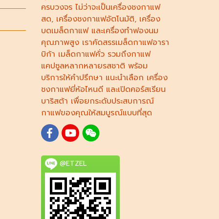
ครบวงจร ไม่ว่าจะเป็น
เครื่องชงกาแฟ
สด
,
เครื่องชงกาแฟอัตโนมัติ,
เครื่อง
บดเมล็ดกาแฟ
และ
เครื่องทำฟองนม
คุณภาพสูง เราคัดสรร
เมล็ดกาแฟอารา
บิก้า
เมล็ดกาแฟคั่ว รวมถึง
กาแฟ
แคปซูล
หลากหลายรสชาติ พร้อม
บริการให้คำปรึกษา แนะนำเลือก
เครื่อง
ชงกาแฟยี่ห้อไหนดี
และเปิดคอร์ส
เรียน
บาริสต้า
เพื่อยกระดับประสบการณ์
กาแฟของคุณให้สมบูรณ์แบบที่สุด
@ETZEL