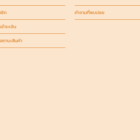
าชิก
คำถามที่พบบ่อย
รชำระเงิน
สถานะสินค้า